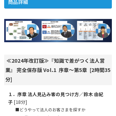
商品詳細
≪2024年改訂版≫『知識で差がつく法人営
業』 完全保存版 Vol.1 序章～第5章 [2時間35
分]
１．序章 法人見込み客の見つけ方／鈴木 由紀
子
[18分]
■どうやって法人のお客さまを探すか