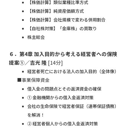
【株価計算】類似業種比準方式
【株価計算】純資産価額方式
【株価計算】会社規模で変わる併用割合
【自社株対策】「金庫株」の買取り
株主総会
６．第4章 加入目的から考える経営者への保険
提案①／吉光 隆
[14分]
経営者死亡における法人の加入目的（全体像）
■事業保障資金
借入金の問題点とその返済資金の確保
① 金融機関からの借入金返済対策
会社の生命保険で経営者保証（連帯保証債務）
を解消！
② 経営者個人からの借入金返済対策