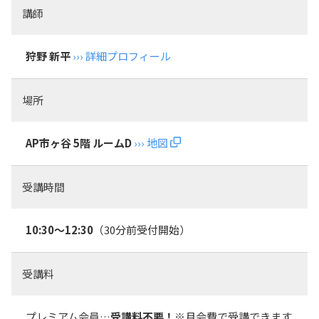
講師
狩野 新平
››› 詳細プロフィール
場所
AP市ヶ谷 5階 ルームD
››› 地図
受講時間
10:30～12:30
（30分前受付開始）
受講料
プレミアム会員…
受講料不要！
※月会費で受講できます