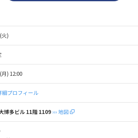
(
火
)
定
(
月
) 12:00
› 詳細プロフィール
博多ビル 11階 1109
››› 地図
0