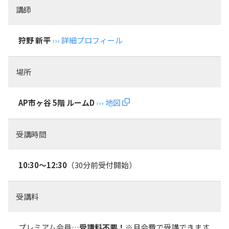
講師
狩野 新平
››› 詳細プロフィール
場所
AP市ヶ谷 5階 ルームD
››› 地図
受講時間
10:30～12:30
（30分前受付開始）
受講料
プレミアム会員…
受講料不要！
※月会費で受講できます